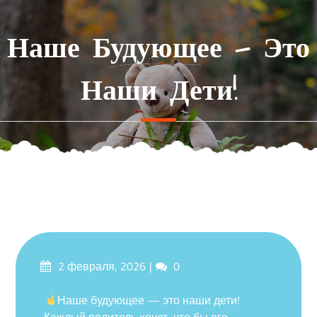
Перейти
к
Наше Будующее — Это
содержимому
Наши Дети!
Опубликовано
Комментарии
2 февраля, 2026
0
на
Наше будующее — это наши дети!
Каждый родитель хочет, что бы его