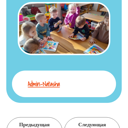
Admin-Natasha
Продолжить
Предыдущая
Следующая