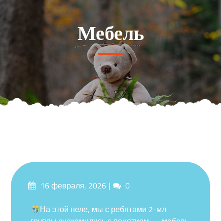
Перейти
к
Мебель
содержимому
Опубликовано
Комментарии
16 февраля, 2026
0
на
На этой неле, мы с ребятами 2-мл
группы знакомились с понятием — мебель.