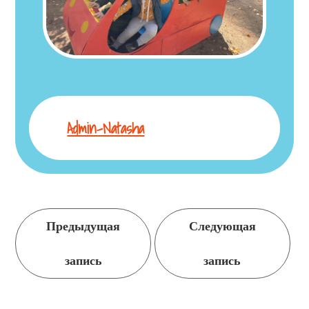
Admin-Natasha
Продолжить
Предыдущая
Следующая
чтение
запись
запись