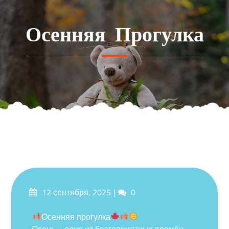
Перейти
к
Осенняя Прогулка
содержимому
Опубликовано
Комментарии
12 сентября, 2025
0
на
Осенняя прогулка
Осень – одно из благоприятных времён