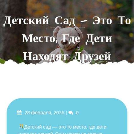
Перейти
к
Детский Сад — Это То
содержимому
Место, Где Дети
Находят Друзей
Опубликовано
Комментарии
28 февраля, 2026
0
на
Детский сад — это то место, где дети
находят друзей. Они учатся не только