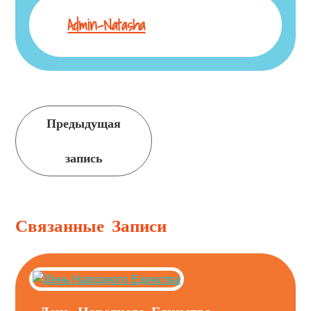
Admin-Natasha
Продолжить
Предыдущая
чтение
запись
Связанные Записи