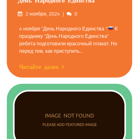
День Народного Единства
Опубликовано
Комментарии
2 ноября, 2024
0
на
4 ноября "День Народного Единства ".
К
празднику "День Народного Единства"
ребята подготовили красочный плакат. Но
перед тем, как приступить...
Читайте далее