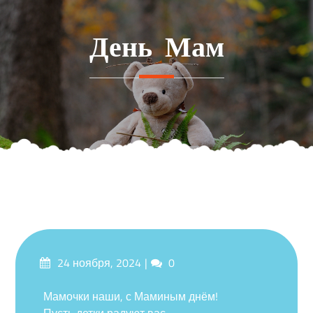
Перейти
к
День Мам
содержимому
Опубликовано
Комментарии
24 ноября, 2024
0
на
Мамочки наши, с Маминым днём!
Пусть детки радуют вас.